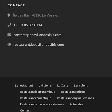
CONTACT
Île des Ibis, 78110 Le Vésinet
+ 33 1 85 39 10 14
contact@lepavillondesibis.com
restaurant.lepavillondesibis.com
Le restaurant
L’Histoire
La Carte
Les salons
Restaurant bistronomique
Restaurant original
Restaurant romantique
Restaurant original Yvelines
Restaurant anniversaire Yvelines
Actualités
Contact