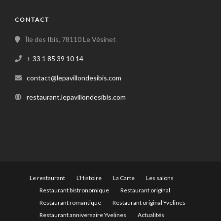
CONTACT
Île des Ibis, 78110 Le Vésinet
+ 33 1 85 39 10 14
contact@lepavillondesibis.com
restaurant.lepavillondesibis.com
Le restaurant
L’Histoire
La Carte
Les salons
Restaurant bistronomique
Restaurant original
Restaurant romantique
Restaurant original Yvelines
Restaurant anniversaire Yvelines
Actualités