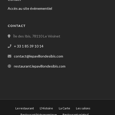
Accès au site évènementiel
CONTACT
Île des Ibis, 78110 Le Vésinet
+ 33 1 85 39 10 14
contact@lepavillondesibis.com
restaurant.lepavillondesibis.com
Le restaurant
L’Histoire
La Carte
Les salons
Restaurant bistronomique
Restaurant original