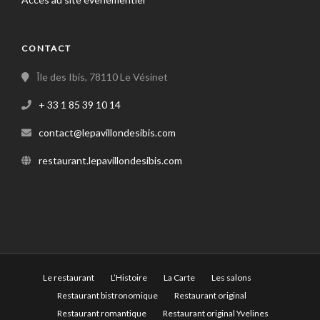
CONTACT
Île des Ibis, 78110 Le Vésinet
+ 33 1 85 39 10 14
contact@lepavillondesibis.com
restaurant.lepavillondesibis.com
Le restaurant
L’Histoire
La Carte
Les salons
Restaurant bistronomique
Restaurant original
Restaurant romantique
Restaurant original Yvelines